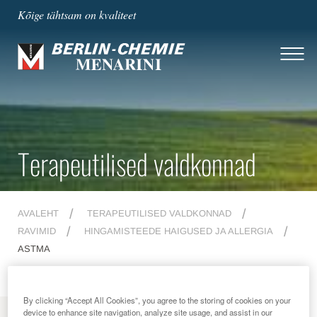
Kõige tähtsam on kvaliteet
Terapeutilised valdkonnad
AVALEHT
TERAPEUTILISED VALDKONNAD
RAVIMID
HINGAMISTEEDE HAIGUSED JA ALLERGIA
ASTMA
By clicking “Accept All Cookies”, you agree to the storing of cookies on your
device to enhance site navigation, analyze site usage, and assist in our