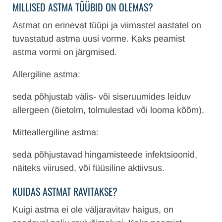
MILLISED ASTMA TÜÜBID ON OLEMAS?
Astmat on erinevat tüüpi ja viimastel aastatel on
tuvastatud astma uusi vorme. Kaks peamist
astma vormi on järgmised.
Allergiline astma:
seda põhjustab välis- või siseruumides leiduv
allergeen (õietolm, tolmulestad või looma kõõm).
Mitteallergiline astma:
seda põhjustavad hingamisteede infektsioonid,
näiteks viirused, või füüsiline aktiivsus.
KUIDAS ASTMAT RAVITAKSE?
Kuigi astma ei ole väljaravitav haigus, on