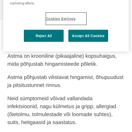
MENU
marketing efforts.
Cookies Settings
Astma
Reject All
Accept All Cookies
MIS ON ASTMA?
Astma on krooniline (pikaajaline) kopsuhaigus,
mida põhjustab hingamisteede põletik.
Astma põhjustab vilistavat hingamist, õhupuudust
ja pitsitustunnet rinnus.
Neid sümptomeid võivad vallandada
infektsioonid, nagu külmetus ja gripp, allergiad
(õietolmu, tolmulestade või loomade suhtes),
suits, heitgaasid ja saastatus.