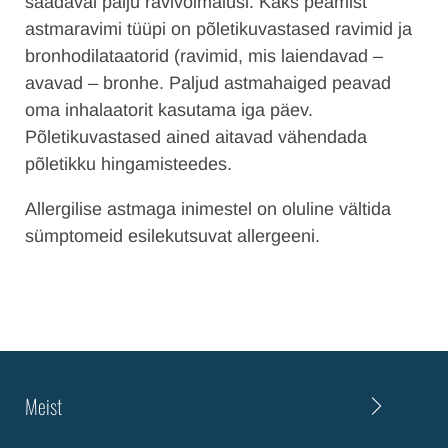
saadaval palju ravivõimalusi. Kaks peamist
astmaravimi tüüpi on põletikuvastased ravimid ja
bronhodilataatorid (ravimid, mis laiendavad –
avavad – bronhe. Paljud astmahaiged peavad
oma inhalaatorit kasutama iga päev.
Põletikuvastased ained aitavad vähendada
põletikku hingamisteedes.
Allergilise astmaga inimestel on oluline vältida
sümptomeid esilekutsuvat allergeeni.
Meist